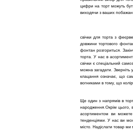
цифри на торт можуть бути
виходячи з ваших побажань
свічки для торта з феєрве
довжини тортового фонтан
фонтан розгориться. Закін
торта. У нас в асортименті
свічки є спеціальний самоз
можна загадати. Зверніть 
клацання означає, що само
вогниками в тому, що колір
Ще один з напрямів в торто
народження.Окрім цього, в
асортиментом ви можете
тенденціями. У нас ви мож
місто. Надіслати товар ми 