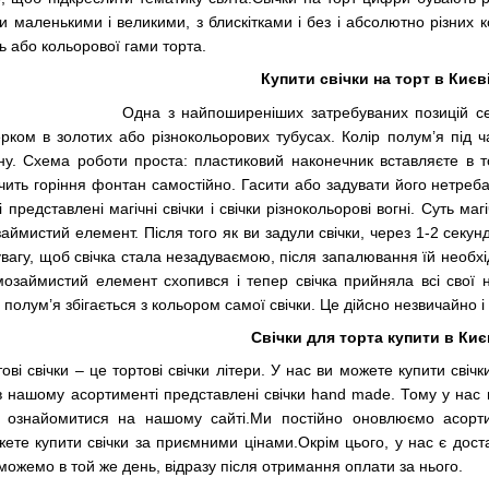
 маленькими і великими, з блискітками і без і абсолютно різних 
 або кольорової гами торта.
Купити свічки на торт в Києв
Одна з найпоширеніших затребуваних позицій се
рком в золотих або різнокольорових тубусах. Колір полум’я під ча
у. Схема роботи проста: пластиковий наконечник вставляєте в то
чить горіння фонтан самостійно. Гасити або задувати його нетреб
 представлені магічні свічки і свічки різнокольорові вогні. Суть м
аймистий елемент. Після того як ви задули свічки, через 1-2 секунд
увагу, щоб свічка стала незадуваємою, після запалювання їй необх
займистий елемент схопився і тепер свічка прийняла всі свої нез
 полум’я збігається з кольором самої свічки. Це дійсно незвичайно і
Свічки для торта купити в Киє
ві свічки – це тортові свічки літери. У нас ви можете купити свічки 
 нашому асортименті представлені свічки hand made. Тому у нас ви
 ознайомитися на нашому сайті.Ми постійно оновлюємо асорти
ете купити свічки за приємними цінами.Окрім цього, у нас є дост
можемо в той же день, відразу після отримання оплати за нього.