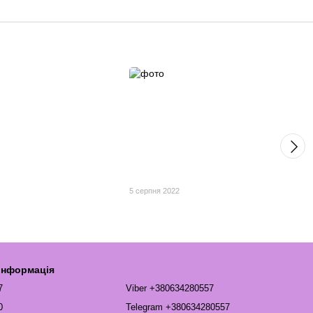
2
5 серпня 2022
 інформація
7
Viber +380634280557
0
Telegram +380634280557