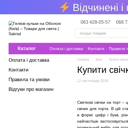
Перейти до основного контенту
063 428-05-57
068 7
Каталог
Оплата і доставка
Контакти
Правила т
Оплата і доставка
Головна
Блог
Купити свічк
Купити свіч
Контакти
Правила та умови
12 листопада 2018
Відгуки про магазин
Святкові свічки на торт –
свічки для торта. В цій с
в формі цифр і букв, різ
найчастіше застосовується
правильний вибір для того