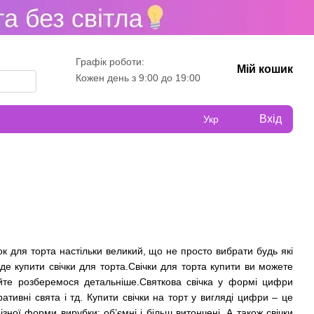
Графік роботи:
Мій кошик
Кожен день з 9:00 до 19:00
Вхід
Укр
ок для торта настільки великий, що не просто вибрати будь які
 де купити свічки для торта.Свічки для торта купити ви можете
вайте розберемося детальніше.Святкова свічка у формі цифри
тивні свята і тд. Купити свічки на торт у вигляді цифри – це
зної форми вирубки: об’ємні і більш витончені. А також свічки