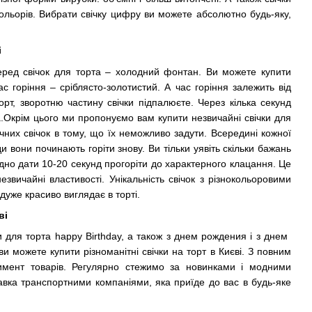
кольорів. Вибрати свічку цифру ви можете абсолютно будь-яку,
і
ред свічок для торта – холодний фонтан. Ви можете купити
с горіння – сріблясто-золотистий. А час горіння залежить від
рт, зворотню частину свічки підпалюєте. Через кілька секунд
а.Окрім цього ми пропонуємо вам купити незвичайні свічки для
агічних свічок в тому, що їх неможливо задути. Всередині кожної
и вони починають горіти знову. Ви тільки уявіть скільки бажань
ідно дати 10-20 секунд прогоріти до характерного клацання. Це
вичайні властивості. Унікальність свічок з різнокольоровими
 дуже красиво виглядає в торті.
ві
для торта happy Birthday, а також з днем ​​рождения і з днем ​​
 можете купити різноманітні свічки на торт в Києві. З повним
мент товарів. Регулярно стежимо за новинками і модними
авка транспортними компаніями, яка приїде до вас в будь-яке