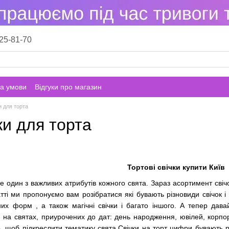
25-81-70
а умови
Відгуки про магазин
и для торта
ки для торта
Тортові свічки купити Київ
 це один з важливих атрибутів кожного свята. Зараз асортимент свіч
татті ми пропонуємо вам розібратися які бувають різновиди свічок і
них форм , а також магічні свічки і багато іншого. А тепер да
 на святах, приурочених до дат: день народження, ювілей, корпора
, щоб підкреслити тематику свята.Свічки на торт цифри бувають рі